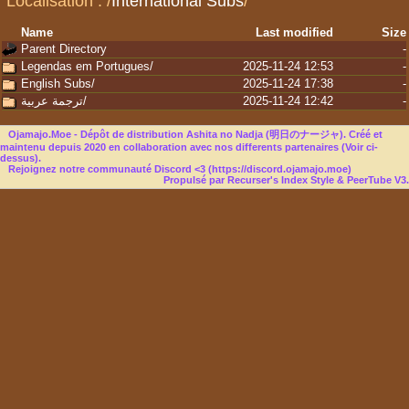
Localisation :
/
International Subs
/
Name
Last modified
Size
Parent Directory
-
Legendas em Portugues/
2025-11-24 12:53
-
English Subs/
2025-11-24 17:38
-
ترجمة عربية/
2025-11-24 12:42
-
Ojamajo.Moe - Dépôt de distribution Ashita no Nadja (明日のナージャ). Créé et
maintenu depuis 2020 en collaboration avec nos differents partenaires (Voir ci-
dessus).
Rejoignez notre communauté Discord <3 (
https://discord.ojamajo.moe
)
Propulsé par Recurser's Index Style & PeerTube V3.