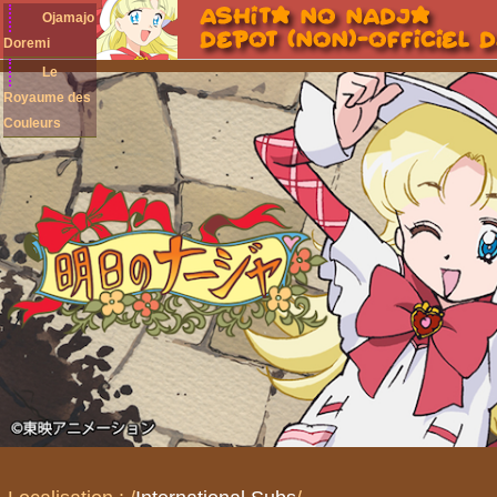
Ojamajo
Doremi
Le
Royaume des
Couleurs